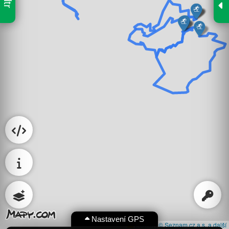
Nastavení GPS
Leaflet
|
© Seznam.cz a.s. a další