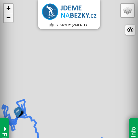
+
−
BESKYDY (ZMĚNIT)
Info
Filtr